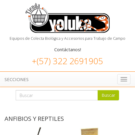
Equipos de Colecta Biológica y Accesorios para Trabajo de Campo
Contáctanos!
+(57) 322 2691905
SECCIONES
Toggl
navig
Buscar
ANFIBIOS Y REPTILES