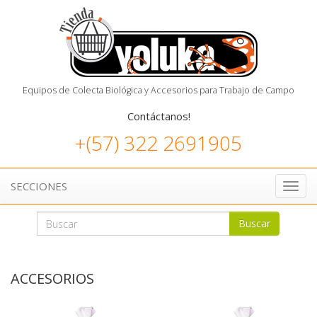
Equipos de Colecta Biológica y Accesorios para Trabajo de Campo
Contáctanos!
+(57) 322 2691905
SECCIONES
Toggl
navig
Buscar
ACCESORIOS