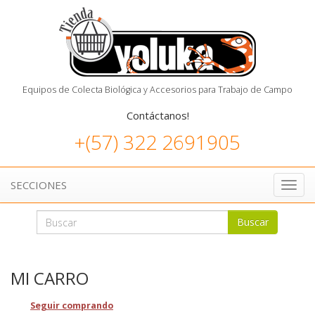
Equipos de Colecta Biológica y Accesorios para Trabajo de Campo
Contáctanos!
+(57) 322 2691905
SECCIONES
Toggl
navig
Buscar
MI CARRO
Seguir comprando